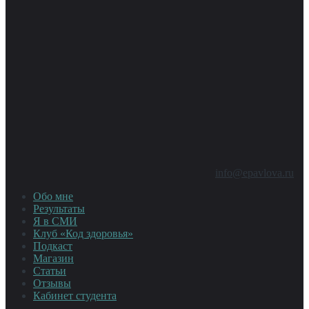
info@epavlova.ru
Обо мне
Результаты
Я в СМИ
Клуб «Код здоровья»
Подкаст
Магазин
Статьи
Отзывы
Кабинет студента