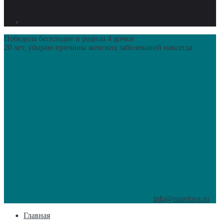
Победила бесплодие и родила 4 дочки
20 лет, убираю причины женских заболеваний навсегда
info@epavlova.ru
Главная