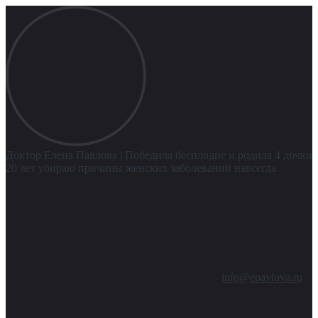
Доктор Елена Павлова
| Победила бесплодие и родила 4 дочки
20 лет убираю причины женских заболеваний навсегда
info@epavlova.ru