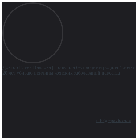
Доктор Елена Павлова
| Победила бесплодие и родила 4 дочки
20 лет убираю причины женских заболеваний навсегда
info@epavlova.ru