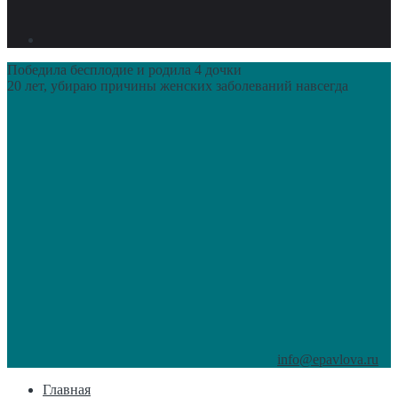
Победила бесплодие и родила 4 дочки
20 лет, убираю причины женских заболеваний навсегда
info@epavlova.ru
Главная