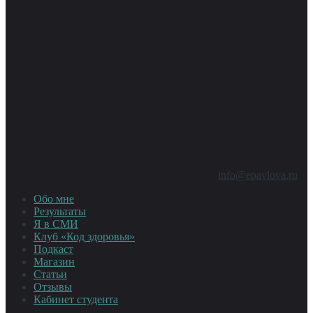
info@epavlova.ru
Обо мне
Результаты
Я в СМИ
Клуб «Код здоровья»
Подкаст
Магазин
Статьи
Отзывы
Кабинет студента