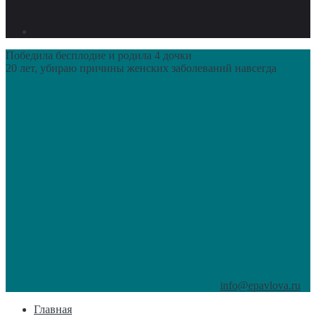
Победила бесплодие и родила 4 дочки
20 лет, убираю причины женских заболеваний навсегда
info@epavlova.ru
Главная