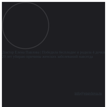
Доктор Елена Павлова
| Победила бесплодие и родила 4 дочки
20 лет убираю причины женских заболеваний навсегда
info@epavlova.ru