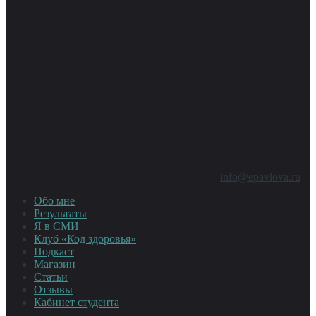
info@epavlova.ru
Обо мне
Результаты
Я в СМИ
Клуб «Код здоровья»
Подкаст
Магазин
Статьи
Отзывы
Кабинет студента