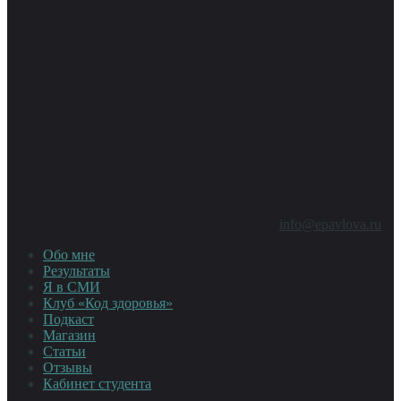
info@epavlova.ru
Обо мне
Результаты
Я в СМИ
Клуб «Код здоровья»
Подкаст
Магазин
Статьи
Отзывы
Кабинет студента