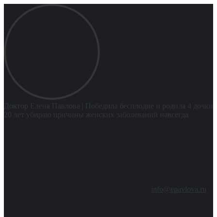
Доктор Елена Павлова
| Победила бесплодие и родила 4 дочки
20 лет убираю причины женских заболеваний навсегда
info@epavlova.ru