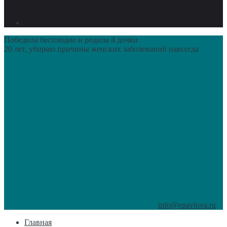
Победила бесплодие и родила 4 дочки
20 лет, убираю причины женских заболеваний навсегда
info@epavlova.ru
Главная