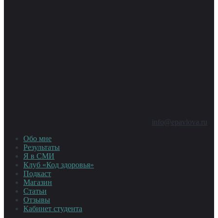
info@epavlova.ru
Обо мне
Результаты
Я в СМИ
Клуб «Код здоровья»
Подкаст
Магазин
Статьи
Отзывы
Кабинет студента