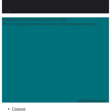
Победила бесплодие и родила 4 дочки
20 лет, убираю причины женских заболеваний навсегда
info@epavlova.ru
Главная