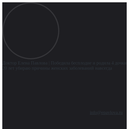
Доктор Елена Павлова
| Победила бесплодие и родила 4 дочки
20 лет убираю причины женских заболеваний навсегда
info@epavlova.ru