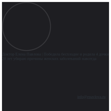
Доктор Елена Павлова
| Победила бесплодие и родила 4 дочки
20 лет убираю причины женских заболеваний навсегда
info@epavlova.ru