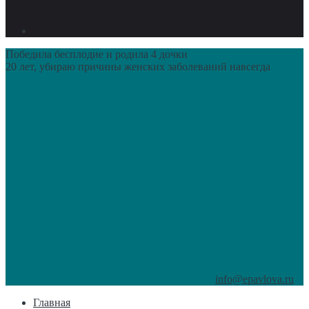
Победила бесплодие и родила 4 дочки
20 лет, убираю причины женских заболеваний навсегда
info@epavlova.ru
Главная