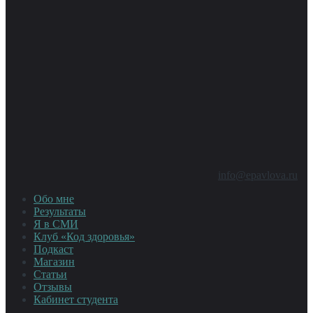
info@epavlova.ru
Обо мне
Результаты
Я в СМИ
Клуб «Код здоровья»
Подкаст
Магазин
Статьи
Отзывы
Кабинет студента