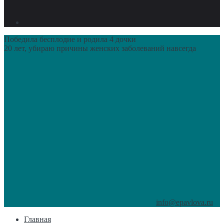
Победила бесплодие и родила 4 дочки
20 лет, убираю причины женских заболеваний навсегда
info@epavlova.ru
Главная