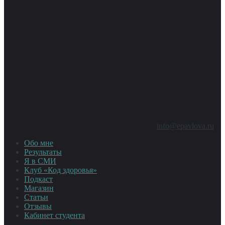
info@epavlova.ru
Обо мне
Результаты
Я в СМИ
Клуб «Код здоровья»
Подкаст
Магазин
Статьи
Отзывы
Кабинет студента