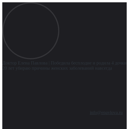
Доктор Елена Павлова
| Победила бесплодие и родила 4 дочки
20 лет убираю причины женских заболеваний навсегда
info@epavlova.ru