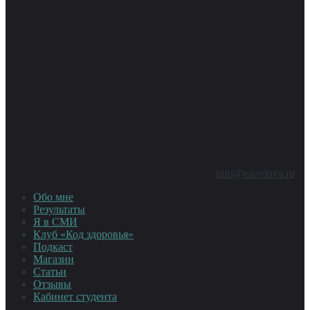
info@epavlova.ru
Обо мне
Результаты
Я в СМИ
Клуб «Код здоровья»
Подкаст
Магазин
Статьи
Отзывы
Кабинет студента