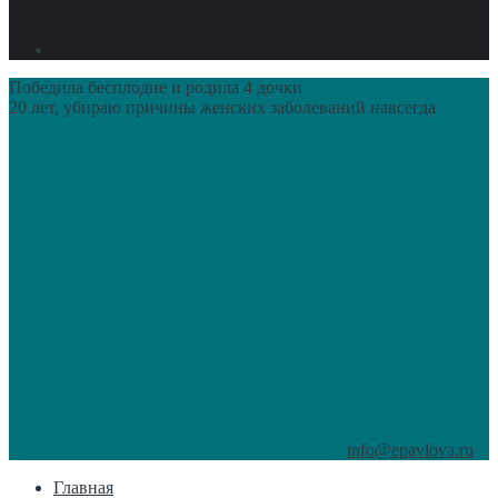
Победила бесплодие и родила 4 дочки
20 лет, убираю причины женских заболеваний навсегда
info@epavlova.ru
Главная