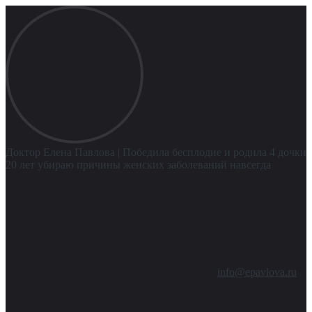
Доктор Елена Павлова
| Победила бесплодие и родила 4 дочки
20 лет убираю причины женских заболеваний навсегда
info@epavlova.ru