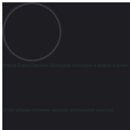
Доктор Елена Павлова
| Победила бесплодие и родила 4 дочки
20 лет убираю причины женских заболеваний навсегда