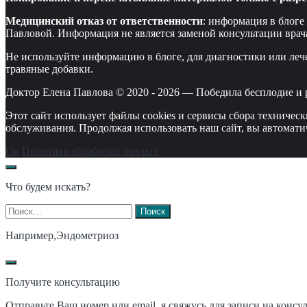
Медицинский отказ от ответственности
: информация в блоге
Павловой. Информация не является заменой консультации врач
Не используйте информацию в блоге, для диагностики или леч
травяные добавки.
Доктор Елена Павлова © 2020 -
2026
—
Победила бесплодие и 
Этот сайт использует файлы cookies и сервисы сбора техничес
обслуживания. Продолжая использовать наш сайт, вы автомати
Ок
Политика обработки данных
Что будем искать?
Найти:
Например,
Эндометриоз
Получите консультацию
Отправьте Ваш номер или email, я свяжусь для записи на консу