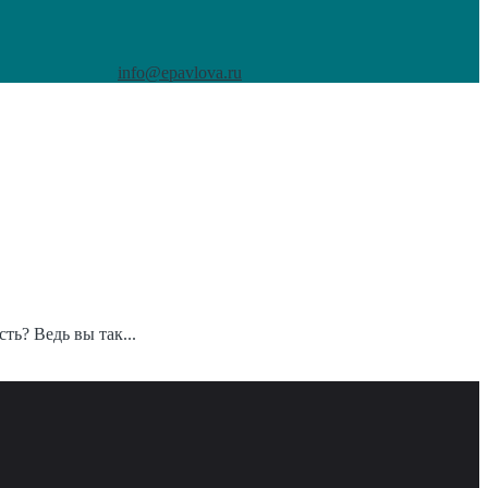
info@epavlova.ru
ть? Ведь вы так...