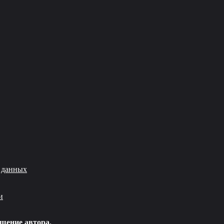
 данных
и
шение автора.