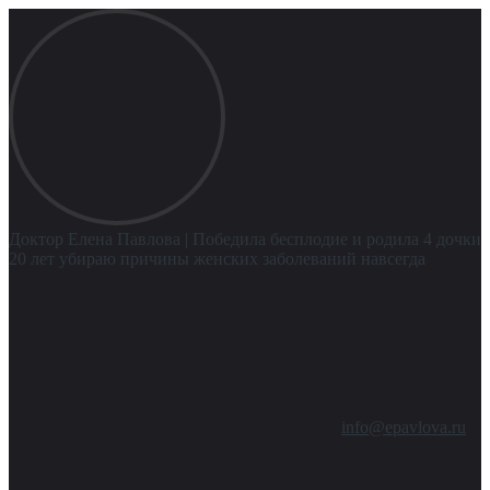
Доктор Елена Павлова
| Победила бесплодие и родила 4 дочки
20 лет убираю причины женских заболеваний навсегда
info@epavlova.ru