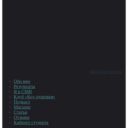
info@epavlova.ru
Обо мне
Результаты
Я в СМИ
Клуб «Код здоровья»
Подкаст
Магазин
Статьи
Отзывы
Кабинет студента