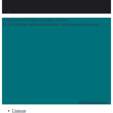
Победила бесплодие и родила 4 дочки
20 лет, убираю причины женских заболеваний навсегда
info@epavlova.ru
Главная