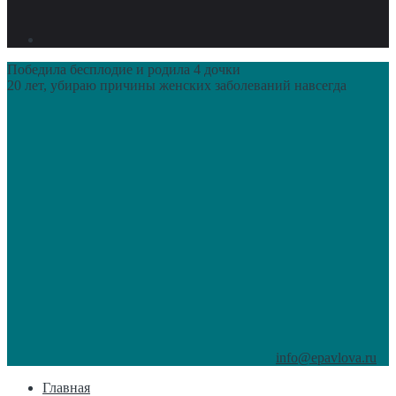
Победила бесплодие и родила 4 дочки
20 лет, убираю причины женских заболеваний навсегда
info@epavlova.ru
Главная