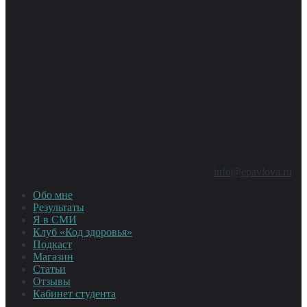
info@epavlova.ru
Обо мне
Результаты
Я в СМИ
Клуб «Код здоровья»
Подкаст
Магазин
Статьи
Отзывы
Кабинет студента