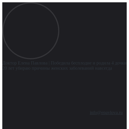
Доктор Елена Павлова
| Победила бесплодие и родила 4 дочки
20 лет убираю причины женских заболеваний навсегда
info@epavlova.ru