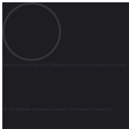
Доктор Елена Павлова
| Победила бесплодие и родила 4 дочки
20 лет убираю причины женских заболеваний навсегда