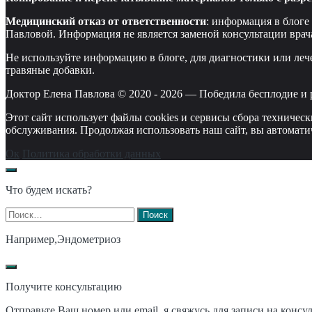
Медицинский отказ от ответственности
: информация в блоге
Павловой. Информация не является заменой консультации врач
Не используйте информацию в блоге, для диагностики или леч
травяные добавки.
Доктор Елена Павлова © 2020 -
2026
—
Победила бесплодие и 
Этот сайт использует файлы cookies и сервисы сбора техничес
обслуживания. Продолжая использовать наш сайт, вы автомати
Ок
Политика обработки данных
Что будем искать?
Найти:
Например,
Эндометриоз
Получите консультацию
Отправьте Ваш номер или email, я свяжусь для записи на консу