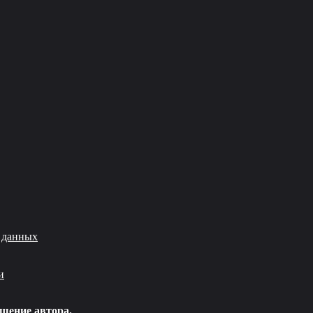
 данных
и
шение автора.