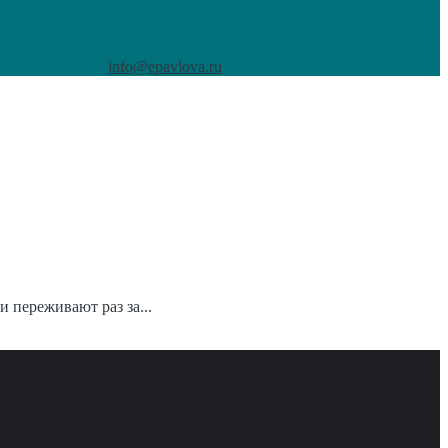
info@epavlova.ru
 переживают раз за...