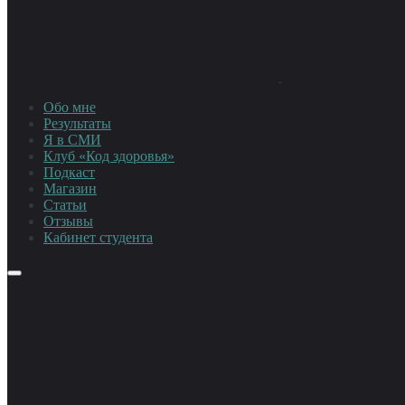
Обо мне
Результаты
Я в СМИ
Клуб «Код здоровья»
Подкаст
Магазин
Статьи
Отзывы
Кабинет студента