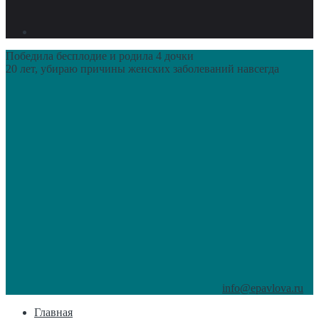
Победила бесплодие и родила 4 дочки
20 лет, убираю причины женских заболеваний навсегда
info@epavlova.ru
Главная