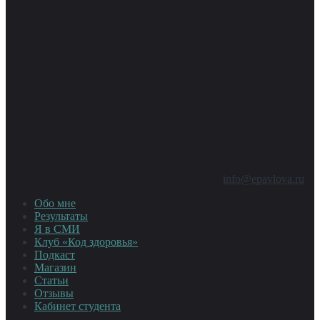
info@epavlova.ru
Обо мне
Результаты
Я в СМИ
Клуб «Код здоровья»
Подкаст
Магазин
Статьи
Отзывы
Кабинет студента