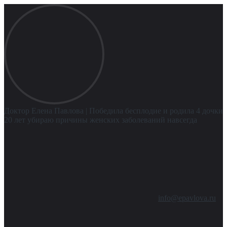
Доктор Елена Павлова
| Победила бесплодие и родила 4 дочки
20 лет убираю причины женских заболеваний навсегда
info@epavlova.ru