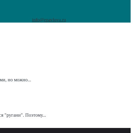
info@epavlova.ru
ми, но можно...
я "ругани". Поэтому...