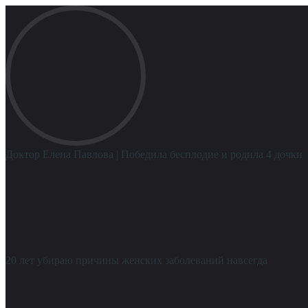
Доктор Елена Павлова
| Победила бесплодие и родила 4 дочки
20 лет убираю причины женских заболеваний навсегда