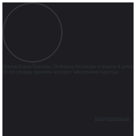
Доктор Елена Павлова
| Победила бесплодие и родила 4 дочки
20 лет убираю причины женских заболеваний навсегда
info@epavlova.ru