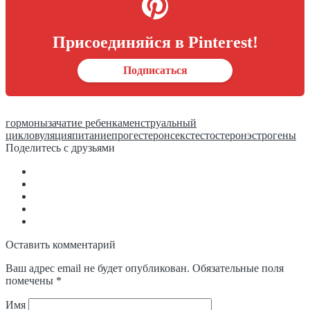
Присоединяйся в Pinterest!
Подписаться
гормоны
зачатие ребенка
менструальный
цикл
овуляция
питание
прогестерон
секс
тестостерон
эстрогены
Поделитесь с друзьями
Оставить комментарий
Ваш адрес email не будет опубликован.
Обязательные поля
помечены
*
Имя