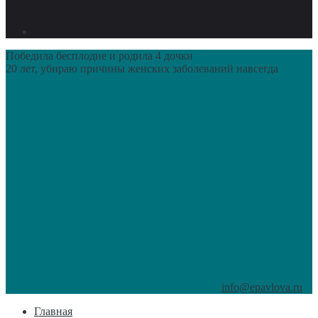
Победила бесплодие и родила 4 дочки
20 лет, убираю причины женских заболеваний навсегда
info@epavlova.ru
Главная