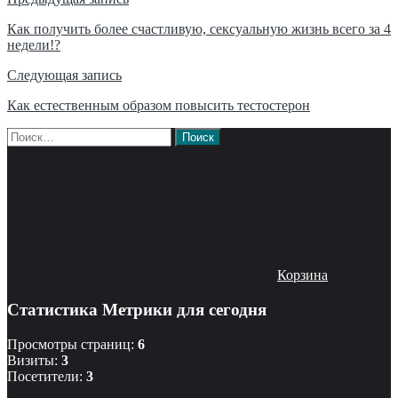
Навигация
по
Как получить более счастливую, сексуальную жизнь всего за 4
недели!?
записям
Следующая запись
Как естественным образом повысить тестостерон
Найти:
Корзина
Статистика Метрики для сегодня
Просмотры страниц:
6
Визиты:
3
Посетители:
3