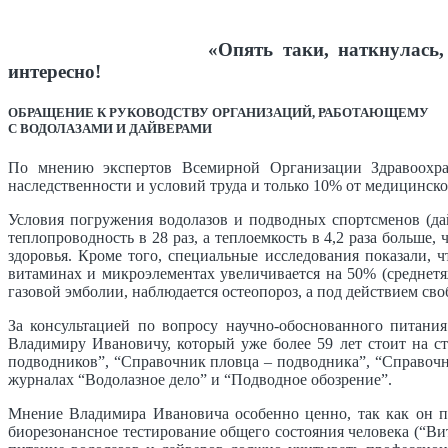
«Опять таки, наткнулась,
интересно!
ОБРАЩЕНИЕ К РУКОВОДСТВУ ОРГАНИЗАЦИЙ, РАБОТАЮЩЕМУ
С ВОДОЛАЗАМИ И ДАЙВЕРАМИ
По мнению экспертов Всемирной Организации Здравоохран
наследственности и условий труда и только 10% от медицинск
Условия погружения водолазов и подводных спортсменов (да
теплопроводность в 28 раз, а теплоемкость в 4,2 раза больш
здоровья. Кроме того, специальные исследования показали, 
витаминах и микроэлементах увеличивается на 50% (среднетяж
газовой эмболии, наблюдается остеопороз, а под действием св
За консультацией по вопросу научно-обоснованного пита
Владимиру Ивановичу, который уже более 59 лет стоит на ст
подводников”, “Справочник пловца – подводника”, “Справочн
журналах “Водолазное дело” и “Подводное обозрение”.
Мнение Владимира Ивановича особенно ценно, так как он 
биорезонансное тестирование общего состояния человека (“Ви