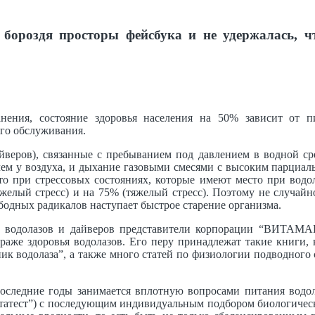
 бороздя просторы фейсбука и не удержалась, ч
ения, состояние здоровья населения на 50% зависит от п
ого обслуживания.
йверов), связанные с пребыванием под давлением в водной сре
е, чем у воздуха, и дыхание газовыми смесями с высоким парциа
что при стрессовых состояниях, которые имеют место при водо
елый стресс) и на 75% (тяжелый стресс). Поэтому не случайно
ободных радикалов наступает быстрое старение организма.
ния водолазов и дайверов представители корпорации “ВИТА
раже здоровья водолазов. Его перу принадлежат такие книги,
ик водолаза”, а также много статей по физиологии подводного
последние годы занимается вплотную вопросами питания вод
татест”) с последующим индивидуальным подбором биологически