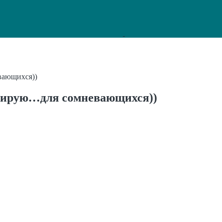
вающихся))
итирую…для сомневающихся))