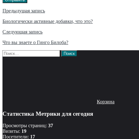
Навигация
Предыдущая запись
по
Биологически активные добавки, что это?
записям
Следующая запись
Что вы знаете о Гинго Билоба?
Найти:
Корзина
Статистика Метрики для сегодня
Просмотры страниц:
37
Визиты:
19
Посетители:
17