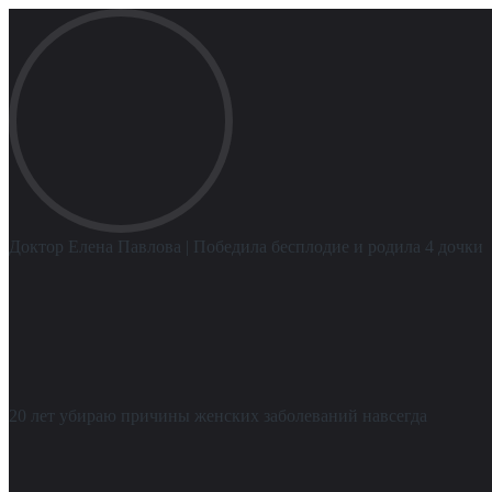
Доктор Елена Павлова
| Победила бесплодие и родила 4 дочки
20 лет убираю причины женских заболеваний навсегда