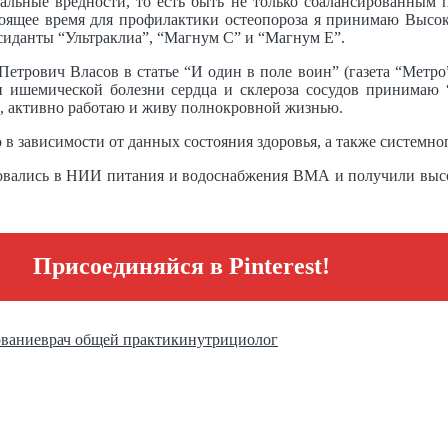
альные вредности, то есть быть не только сбалансированным 
оящее время для профилактики остеопороза я принимаю Высоко
сиданты “Ультраклиа”, “Магнум С” и “Магнум Е”.
рович Власов в статье “И один в поле воин” (газета “Метро” о
и ишемической болезни сердца и склероза сосудов принима
да, активно работаю и живу полнокровной жизнью.
в зависимости от данных состояния здоровья, а также системно
довались в НИИ питания и водоснабжения ВМА и получили выс
Присоединяйся в Pinterest!
ование
врач общей практики
нутрициолог