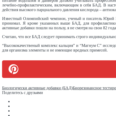
питание водолазов и дайверов должно учитывать профессион
лечебно-профилактическим, включающим в себя БАД. В наст
действия высокого парциального давления кислорода – антиок
Известный Олимпийский чемпион, ученый и писатель Юрий Пет
принимал. Я кроме указанных выше БАД, для профилактик
активные добавки пошли на пользу, я не смотря на свои 82 го
Считаю, что все БАД следует принимать строго индивидуально 
“Высококачественый комплекс кальция” и “Магнум С” иссле
для организма элементы и не имеющие вредных примесей.
Биологически активные добавки (БАД)
Биорезонансное тестир
Поделитесь с друзьями