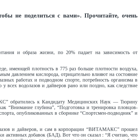
тобы не поделиться с вами». Прочитайте, очень
итания и образа жизни, по 20% падает на зависимость от
де, имеющей плотность в 775 раз больше плотности воздуха,
льным давлением кислорода, отрицательно влияют на состояние
лазных работах и подводном спорте, потребность организма в
 у всех водолазов и дайверов рано или поздно, как следствие
МАКС” обратились к Кандидату Медицинских Наук — Тюрину
 как “Внимание глубина”, “Подготовка и тренировка пловцов-
 спорта, опубликованных в сборнике “Спортсмен-подводник” и
олазов и дайверов, и сам в корпорации “ВИТАМАКС” прошел
 активных добавок (БАД). Вот что он сказал : “Я считаю, что