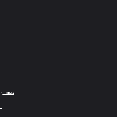
 данных
и