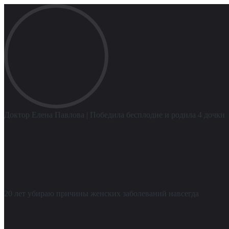
Доктор Елена Павлова
| Победила бесплодие и родила 4 дочки
20 лет убираю причины женских заболеваний навсегда