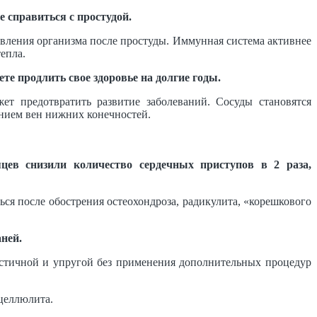
 справиться с простудой.
овления организма после простуды. Иммунная система активнее
епла.
те продлить свое здоровье на долгие годы.
ет предотвратить развитие заболеваний. Сосуды становятся
нием вен нижних конечностей.
цев снизили количество сердечных приступов в 2 раза,
ся после обострения остеохондроза, радикулита, «корешкового
ней.
астичной и упругой без применения дополнительных процедур
целлюлита.