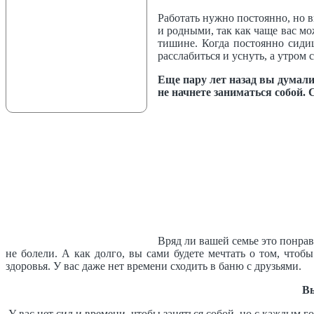
Работать нужно постоянно, но 
и родными, так как чаще вас мо
тишине. Когда постоянно сидиш
расслабиться и уснуть, а утром с
Еще пару лет назад вы думали,
не начнете заниматься собой. 
Вряд ли вашей семье это понра
не болели. А как долго, вы сами будете мечтать о том, чтоб
здоровья. У вас даже нет времени сходить в баню с друзьями.
Вы
У вас нет сил и времени, чтобы заняться собой, но с каждым г