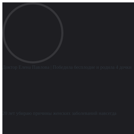
Доктор Елена Павлова
| Победила бесплодие и родила 4 дочки
20 лет убираю причины женских заболеваний навсегда