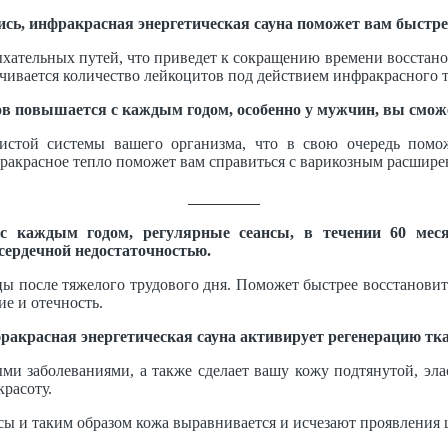
ись, инфракрасная энергетическая сауна поможет вам быстрее
ыхательных путей, что приведет к сокращению времени восстан
ичивается количество лейкоцитов под действием инфракрасного т
ов повышается с каждым годом, особенно у мужчин, вы сможе
истой системы вашего организма, что в свою очередь помож
акрасное тепло поможет вам справиться с варикозным расшире
Заказать
 каждым годом, регулярные сеансы, в течении 60 меся
сердечной недостаточностью.
ы после тяжелого трудового дня. Поможет быстрее восстановить
ие и отечность.
ракрасная энергетическая сауна активирует регенерацию тка
ми заболеваниями, а также сделает вашу кожу подтянутой, эл
красоту.
ы и таким образом кожа выравнивается и исчезают проявления 