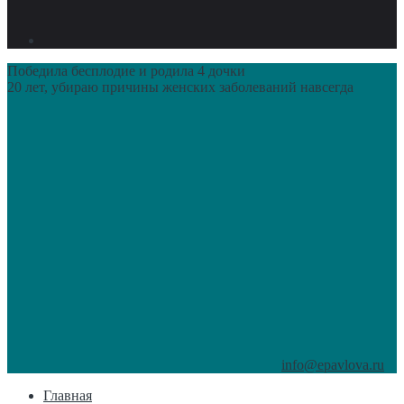
Победила бесплодие и родила 4 дочки
20 лет, убираю причины женских заболеваний навсегда
info@epavlova.ru
Главная