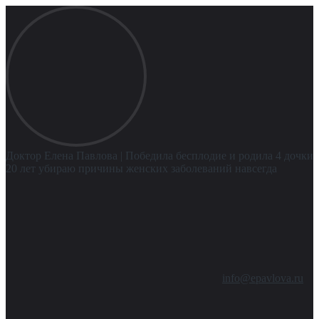
Доктор Елена Павлова
| Победила бесплодие и родила 4 дочки
20 лет убираю причины женских заболеваний навсегда
info@epavlova.ru