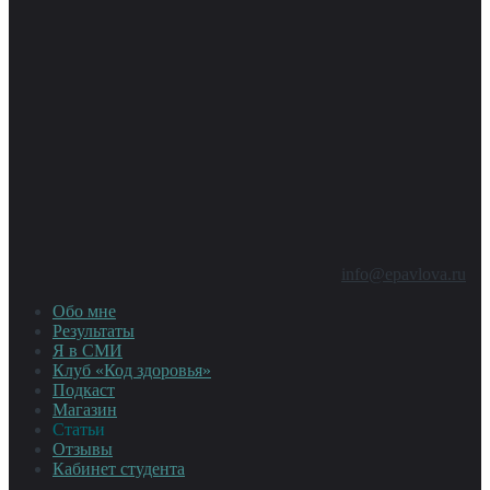
info@epavlova.ru
Обо мне
Результаты
Я в СМИ
Клуб «Код здоровья»
Подкаст
Магазин
Статьи
Отзывы
Кабинет студента