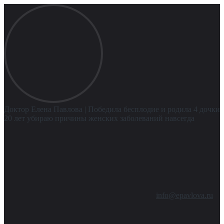
Доктор Елена Павлова
| Победила бесплодие и родила 4 дочки
20 лет убираю причины женских заболеваний навсегда
info@epavlova.ru