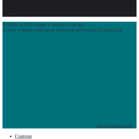
Победила бесплодие и родила 4 дочки
20 лет, убираю причины женских заболеваний навсегда
info@epavlova.ru
Главная