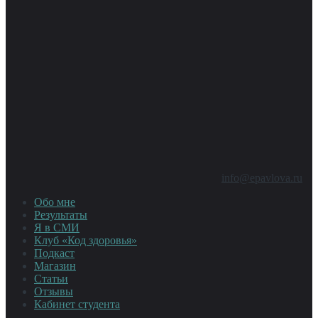
info@epavlova.ru
Обо мне
Результаты
Я в СМИ
Клуб «Код здоровья»
Подкаст
Магазин
Статьи
Отзывы
Кабинет студента