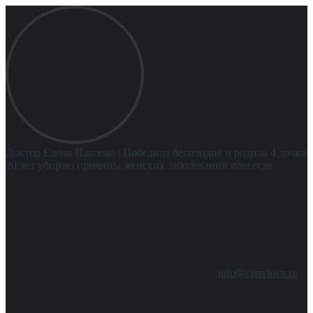
Доктор Елена Павлова
| Победила бесплодие и родила 4 дочки
20 лет убираю причины женских заболеваний навсегда
info@epavlova.ru