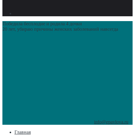
Победила бесплодие и родила 4 дочки
20 лет, убираю причины женских заболеваний навсегда
info@epavlova.ru
Главная