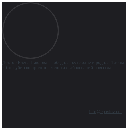
Доктор Елена Павлова
| Победила бесплодие и родила 4 дочки
20 лет убираю причины женских заболеваний навсегда
info@epavlova.ru