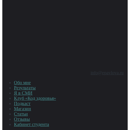
info@epavlova.ru
Обо мне
Результаты
Я в СМИ
Клуб «Код здоровья»
Подкаст
Магазин
Статьи
Отзывы
Кабинет студента