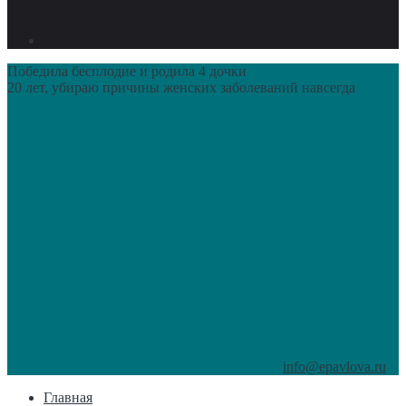
Победила бесплодие и родила 4 дочки
20 лет, убираю причины женских заболеваний навсегда
info@epavlova.ru
Главная