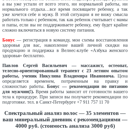
а вы уже устали от всего этого, ни нормальной работы, ни
нормального отдыха…все время посвящаете ребенку, а так
уже хочется себе и мужу. В этой ситуации я не вижу смысла
работать только с ребенком, так как ребенок считывает с мамы
и папы, если вы не поддерживаете ребенку, ему будет крайне
сложно включиться в новую систему питания.
Бонус
— регистрация в команду, мои схемы восстановления
здоровья для вас, накопление вашей личной скидки на
продукцию и поддержка в Велнес-клубе «Азбука женского
здоровья» бесплатно.
Павлов Сергей Васильевич — массажист, остеопат,
телесно-ориентированный терапевт с 23 летним опытом
работы, ученик Никулина Владимира Ивановича.
Цена
определяется временем, потраченным на правку и
сложностью работы.
Бонус — рекомендации по питанию
для мужчин(!).
Время работы зависит от готовности вашего
тела к процедуре. При записи вы получаете рекомендации по
подготовке. тел. в Санкт-Петербурге +7 911 757 11 70
Спектральный анализ волос — 35 элементов —
ваш минеральный дневник с рекомендациями —
4000 руб. (стоимость анализа 3000 руб)