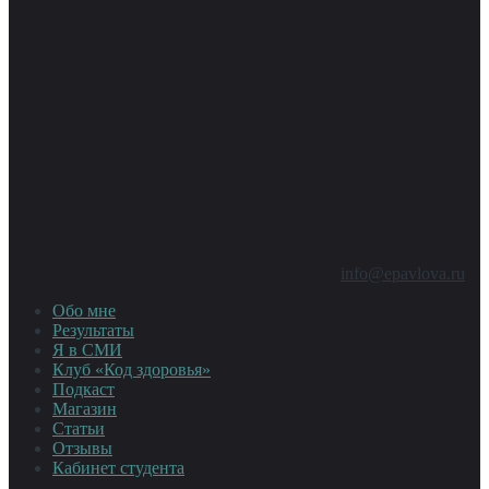
info@epavlova.ru
Обо мне
Результаты
Я в СМИ
Клуб «Код здоровья»
Подкаст
Магазин
Статьи
Отзывы
Кабинет студента