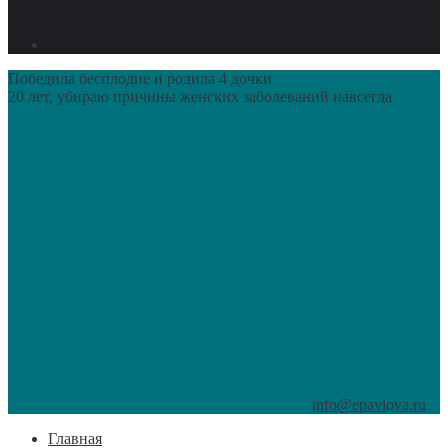
Победила бесплодие и родила 4 дочки
20 лет, убираю причины женских заболеваний навсегда
info@epavlova.ru
Главная