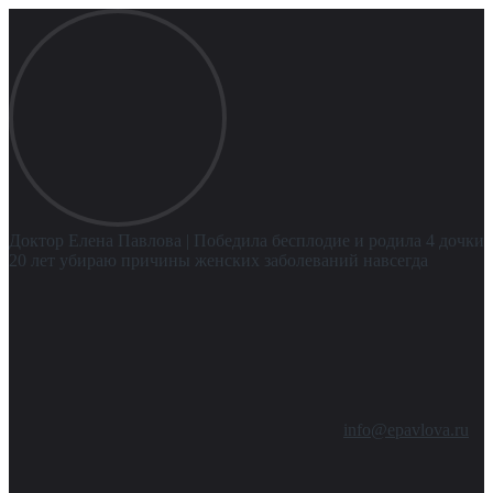
Доктор Елена Павлова
| Победила бесплодие и родила 4 дочки
20 лет убираю причины женских заболеваний навсегда
info@epavlova.ru