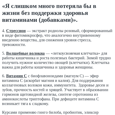
«Я слишком много потеряла бы в
жизни без поддержки здоровья
витаминами (добавками)».
4.
Стрессион
— экстракт
родиолы
розовый, сформированный
в виде
фитомикросфер
, что аналогично внутривенному
введению вещества, для снижения уровня стресса,
тревожности.
5.
Волшебные волокна
— «легкоусвояемая клетчатка» для
работы кишечника и роста полезных бактерий. Зимой трудно
получить нужное количество овощей (клетчатки). Клетчатка
важна для работы кишечника и здоровья женщины.
6.
Витамин С
с биофлавоноидами (магнум С) — эфир
витамина С (аскорбат магния и калия). Для поддержания
коллагеновых волокон кожи, иммунитета. Здоровье десен и
зубов, прочность костей и хрящей. Участвует в образовании
гормонов щитовидной железы, синтезе серотонина из
аминокислоты триптофана. При дефиците витамина С
возникает тяга к сладкому.
Курсами применяю
гинго
билоба
,
пробиотик
, эликсир