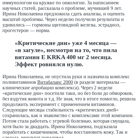
иммунологом на кружке по онкологии. За написанием
научных статей, рассказала о проблеме, мучившей 9 лет.
Ирина Николаевна предложила
сдать анализы, и оценить
масштаб
проблемы. Через неделю получили результаты и
удивились — гормоны щитовидной железы,
эстрадиол
,
прогестерон — норма.
«Критические дни» уже 4 месяца —
«в загуле», несмотря на то, что пила
витамин Е KRKA 400 мг 2 месяца.
Эффект ровнялся нулю.
Ирина Николаевна, не опустила руки и назначила комплекс
поливитаминов
Витабаланс 2000
(в разделе материалы —
клинические апробации комплекса). Через 2 недели
«критические дни» посетили таки, но без боли до обмороков,
без вздутия живота и т.д. Не зная, что в итоге помогло, решила
продолжить эксперимент с применением витаминов.
Следующие месяцы стабильность «критических дней»
сохранилась, как и знакомство с комплексами этой компании.
Потом стала работать с угревой болезнью, которая смущала,
хотя было за двадцать. Ирина Николаевна, подсказала
поработать с кишечником, чтобы восстановить кожу. Так и
сделала, результат порадовал.