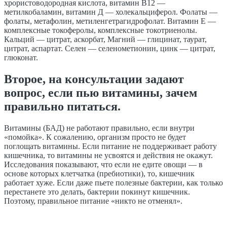
хрористоводородная кислота, витамин В12 —
метилкобаламин, витамин Д — холекальциферол. Фолаты —
фолаты, метафолин, метиленгетрагидрофолат. Витамин Е —
комплексные токоферолы, комплексные токотриенолы.
Кальций — цитрат, аскорбат, Магний — глицинат, таурат,
цитрат, аспартат. Селен — селенометионин, цинк — цитрат,
глюконат.
Второе, на консультации задают
вопрос, если пью витамины, зачем
правильно питаться.
Витамины (БАД) не работают правильно, если внутри
«помойка». К сожалению, организм просто не будет
поглощать витамины. Если питание не поддерживает работу
кишечника, то витамины не усвоятся и действия не окажут.
Исследования показывают, что если не едите овощи — в
основе которых клетчатка (
пребиотики
), то, кишечник
работает хуже. Если даже пьете полезные бактерии, как только
перестанете
это делать, бактерии покинут кишечник.
Поэтому, правильное питание «никто не отменял».