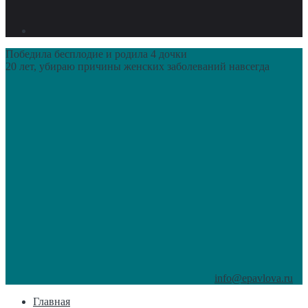
Победила бесплодие и родила 4 дочки
20 лет, убираю причины женских заболеваний навсегда
info@epavlova.ru
Главная