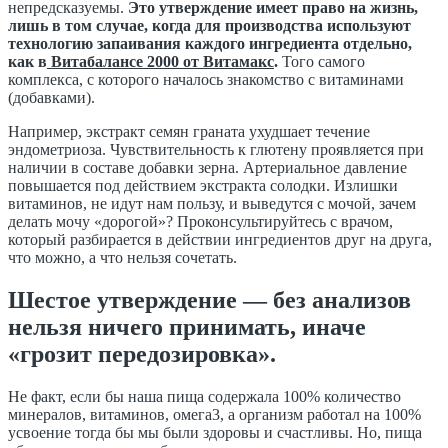
непредсказуемы.
Это утверждение имеет право на жизнь,
лишь в том случае, когда для производства используют
технологию запаивания каждого ингредиента отдельно,
как в
Витабалансе 2000 от Витамакс
.
Того самого
комплекса, с которого началось знакомство с витаминами
(добавками).
Например, экстракт семян граната ухудшает течение
эндометриоза. Чувствительность к глютену проявляется при
наличии в составе добавки зерна. Артериальное давление
повышается под действием экстракта солодки. Излишки
витаминов, не идут нам пользу, и выведутся с мочой, зачем
делать мочу «дорогой»? Проконсультируйтесь с врачом,
который разбирается в действии ингредиентов друг на друга,
что можно, а что нельзя сочетать.
Шестое утверждение — без анализов
нельзя ничего принимать, иначе
«грозит передозировка».
Не факт, если бы наша пища содержала 100% количество
минералов, витаминов, омега3, а организм работал на 100%
усвоение тогда бы мы были здоровы и счастливы. Но, пища