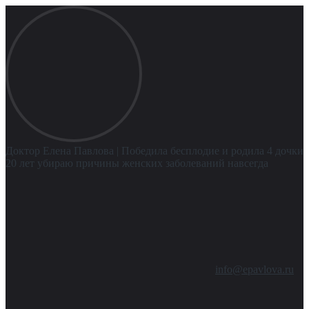
Доктор Елена Павлова
| Победила бесплодие и родила 4 дочки
20 лет убираю причины женских заболеваний навсегда
info@epavlova.ru