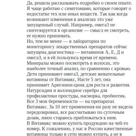
Да, решила рассказывать подробно о своем опыте.
Я чаще работаю с симптомами, которые говорят о
недостатке тех или иных веществ. Так как когда
возникают изменения в анализах это уже
запущенный случай. Например, омега3 не
синтезируется в организме — смысл ее смотреть,
ее нужно принимать.
Но, тем не менее — в лаборатории по
мониторингу лекарственных препаратов сейчас
запущена диагностика — витаминов А, Е, Д и
омега3, и я ей пользуюсь время от времени.
Минералы можно посмотреть в волосах, это
наиболее точный анализ, по сравнению с кровью.
Дети принимают омега3, детские жевательные
витамины от Витамакс, Насте 5 лет, она
принимает Аригинин-цинк для роста и развития.
Натурсидин и коллоидное серебро для
профилактики простуды, насморка, пробиотик.
Все 3 мои беременности — на препаратах
Витамакс. За 10 лет применения ни разу не видела
передозировки, все рассчитываю по суточным
дозам, лиюо стараюсь приблежаться к ним.
В Витамакс можно купить продукцию на чей-то
номер. К сожалению, у нас в России качественные
витамины только в сети можно купить, а не в