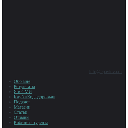
info@epavlova.ru
Обо мне
Результаты
Я в СМИ
Клуб «Код здоровья»
Подкаст
Магазин
Статьи
Отзывы
Кабинет студента