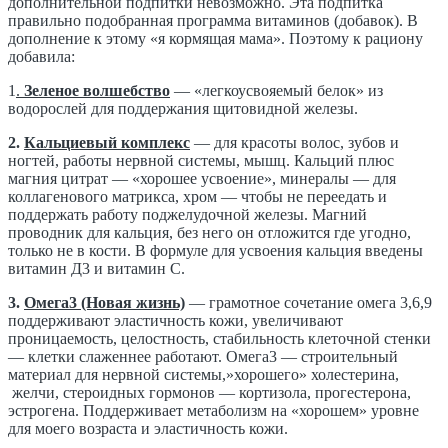
дополнительной подпитки невозможно. Эта подпитка
правильно подобранная программа витаминов (добавок). В
дополнение к этому «я кормящая мама». Поэтому к рациону
добавила:
1
.
Зеленое волшебство
— «легкоусвояемый белок» из
водорослей для поддержания щитовидной железы.
2.
Кальциевый комплекс
— для красоты волос, зубов и
ногтей, работы нервной системы, мышц. Кальций плюс
магния цитрат — «хорошее усвоение», минералы — для
коллагенового
матрикса
, хром — чтобы не переедать и
поддержать работу поджелудочной железы. Магний
проводник для кальция, без него он отложится где угодно,
только не в кости. В формуле для усвоения кальция введены
витамин Д3 и витамин С.
3.
Омега3 (Новая жизнь)
— грамотное сочетание омега 3,6,9
поддерживают эластичность кожи, увеличивают
проницаемость, целостность, стабильность клеточной стенки
— клетки слаженнее работают. Омега3 — строительный
материал для нервной системы,»хорошего» холестерина,
желчи, стероидных гормонов —
кортизола
, прогестерона,
эстрогена. Поддерживает метаболизм на «хорошем» уровне
для моего возраста и эластичность кожи.