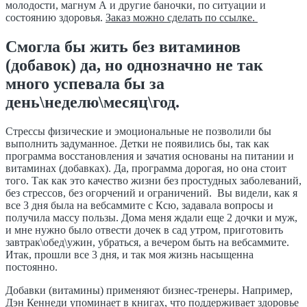
молодости, магнум А и другие баночки, по ситуации и
состоянию здоровья.
Заказ можно сделать по ссылке.
Смогла бы жить без витаминов
(добавок) да, но однозначно не так
много успевала бы за
день\неделю\месяц\год.
Стрессы физические и эмоциональные не позволили бы
выполнить задуманное. Детки не появились бы, так как
программа восстановления и зачатия основаны на питании и
витаминах (добавках). Да, программа дорогая, но она стоит
того. Так как это качество жизни без простудных заболеваний,
без стрессов, без огорчений и ограничений. Вы видели, как я
все 3 дня была на вебсаммите с Ксю, задавала вопросы и
получила массу пользы. Дома меня ждали еще 2 дочки и муж,
и мне нужно было отвести дочек в сад утром, приготовить
завтрак\обед\ужин, убраться, а вечером быть на вебсаммите.
Итак, прошли все 3 дня, и так моя жизнь насыщенна
постоянно.
Добавки (витамины) применяют бизнес-тренеры. Например,
Дэн
Кеннеди упоминает в книгах, что поддерживает здоровье