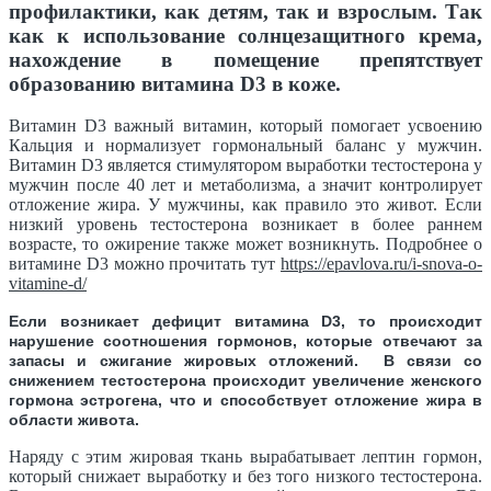
профилактики, как детям, так и взрослым. Так
как к использование солнцезащитного крема,
нахождение в помещение препятствует
образованию витамина D3 в коже.
Витамин D3 важный витамин, который помогает усвоению
Кальция и нормализует гормональный баланс у мужчин.
Витамин D3 является стимулятором выработки тестостерона у
мужчин после 40 лет и метаболизма, а значит контролирует
отложение жира. У мужчины, как правило это живот. Если
низкий уровень тестостерона возникает в более раннем
возрасте, то ожирение также может возникнуть. Подробнее о
витамине D3 можно прочитать тут
https://epavlova.ru/i-snova-o-
vitamine-d/
Если возникает дефицит витамина D3, то происходит
нарушение соотношения гормонов, которые отвечают за
запасы и сжигание жировых отложений. В связи со
снижением тестостерона происходит увеличение женского
гормона эстрогена, что и способствует отложение жира в
области живота.
Наряду с этим жировая ткань вырабатывает лептин гормон,
который снижает выработку и без того низкого тестостерона.