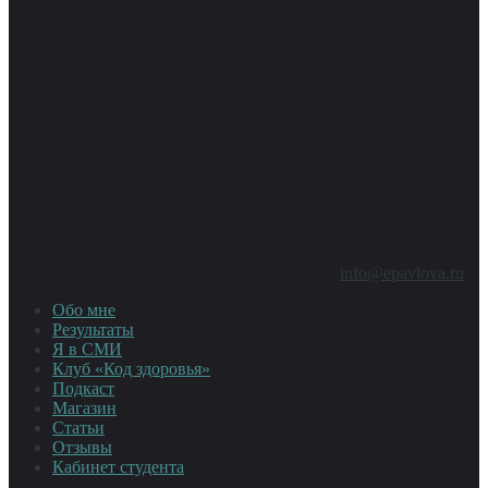
info@epavlova.ru
Обо мне
Результаты
Я в СМИ
Клуб «Код здоровья»
Подкаст
Магазин
Статьи
Отзывы
Кабинет студента