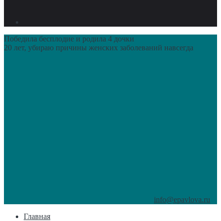
Победила бесплодие и родила 4 дочки
20 лет, убираю причины женских заболеваний навсегда
info@epavlova.ru
Главная