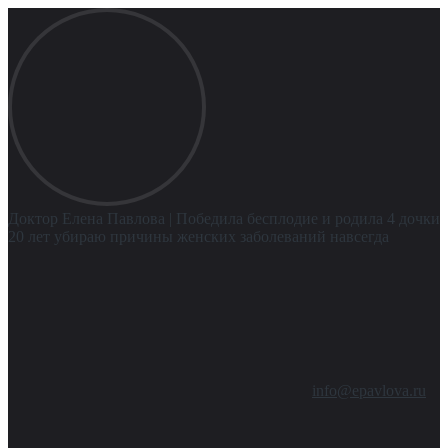
Доктор Елена Павлова
| Победила бесплодие и родила 4 дочки
20 лет убираю причины женских заболеваний навсегда
info@epavlova.ru