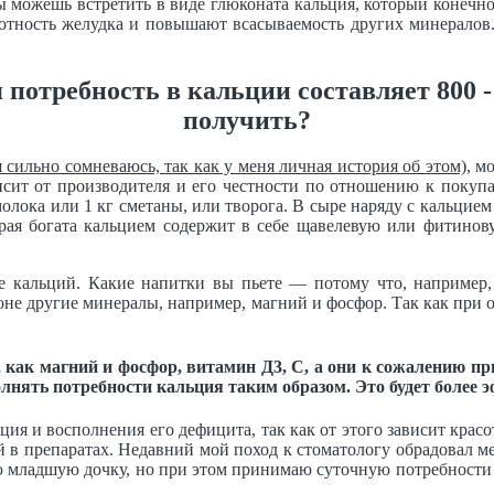
ы можешь встретить в виде глюконата кальция, который конечно
лотность желудка и повышают всасываемость других минералов
 потребность в кальции составляет 800 -
получить?
я сильно сомневаюсь, так как у меня личная история об этом)
, м
исит от производителя и его честности по отношению к покупа
олока или 1 кг сметаны, или творога. В сыре наряду с кальцие
рая богата кальцием содержит в себе щавелевую или фитиновую
е кальций. Какие напитки вы пьете — потому что, например,
ционе другие минералы, например, магний и фосфор. Так как при
как магний и фосфор, витамин Д3, С, а они к сожалению при
лнять потребности кальция таким образом. Это будет более э
ия и восполнения его дефицита, так как от этого зависит красот
 в препаратах. Недавний мой поход к стоматологу обрадовал мен
млю младшую дочку, но при этом принимаю суточную потребности 