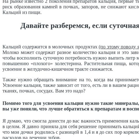
На рынке известно 2 поколения препаратов кальция, первые т
риск образования камней в почках, запоров, не снижают кис
Кальций из пищи.
Давайте разберемся, если суточная
Кальций содержится в молочных продуктах
(по этому поводу 
Молоко может содержат разное количество кальция и это зав
чтобы восполнить суточную потребность нужно выпить литр м
повышению «плохого» холестерина. Растительная пища, кото
усвоение в желудочно-кишечном тракте снижается.
Также нужно обращать внимание на то, когда вы принимает
Усвоение кальция, также зависит от того, есть ли в вашем ра
тканях, почках, сосудах. Вам это надо?
Помимо того для усвоения кальция нужно такие минералы, 
вы уже поняли, что лучше обратиться к препаратам и воспо
Я думаю, что смогла донести до вас важность применения кальц
в целом. Я давно приняла для себя решение принимать кальций
что мои дочки родились с разницей в 1,4 и я до сих пор кор
расходов на лечении зубов.