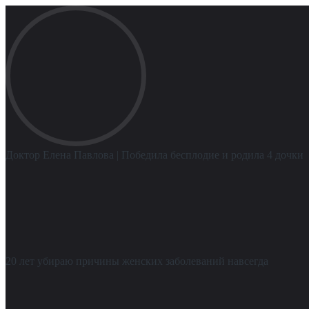
Доктор Елена Павлова
| Победила бесплодие и родила 4 дочки
20 лет убираю причины женских заболеваний навсегда