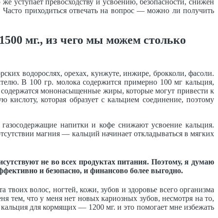
 же уступает превосходству и усвоению, безопасности, снижен
. Часто приходиться отвечать на вопрос — можно ли получить
1500 мг., из чего мы можем столько
орских водорослях, орехах, кунжуте, инжире, брокколи, фасоли.
телю. В 100 гр. молока содержится примерно 100 мг кальция,
м содержатся мононасыщенные жиры, которые могут привести к
 кислоту, которая образует с кальцием соединение, поэтому
 газосодержащие напитки и кофе снижают усвоение кальция.
 отсутствии магния — кальций начинает откладываться в мягких
сутствуют не во всех продуктах питания. Поэтому, я думаю
ффективно и безопасно, и финансово более выгодно.
а твоих волос, ногтей, кожи, зубов и здоровье всего организма
я тем, что у меня нет новых кариозных зубов, несмотря на то,
кальция для кормящих — 1200 мг. и это помогает мне избежать