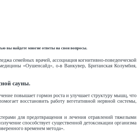
тью вы найдете многие ответы на свои вопросы.
леджа семейных врачей, ассоциация когнитивно-поведенческой
медицины «Оушенсайд», о-в Ванкувер, Британская Колумбия,
сной сауны.
чение повышает гормон роста и улучшает структуру мышц, что
омогает восстановить работу вегетативной нервной системы,
хтерами для предотвращения и лечения отравлений тяжелыми
излучение способствует существенной детоксикации организма
оверенного временем метода».