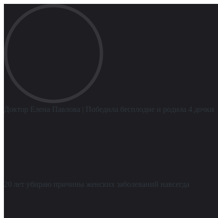
Доктор Елена Павлова
| Победила бесплодие и родила 4 дочки
20 лет убираю причины женских заболеваний навсегда