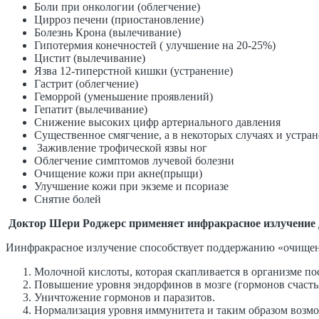
Боли при онкологии (облегчение)
Цирроз печени (приостановление)
Болезнь Крона (вылечивание)
Гипотермия конечностей ( улучшение на 20-25%)
Цистит (вылечивание)
Язва 12-типерстной кишки (устранение)
Гастрит (облегчение)
Геморрой (уменьшение проявлений)
Гепатит (вылечивание)
Снижение высоких цифр артериального давления
Существенное смягчение, а в некоторых случаях и устра
Заживление трофической язвы ног
Облегчение симптомов лучевой болезни
Очищение кожи при акне(прыщи)
Улучшение кожи при экземе и псориазе
Снятие болей
Доктор Шери Роджерс применяет инфракрасное излучение 
Иинфракрасное излучение способствует поддержанию «очищенн
Молочной кислоты, которая скапливается в организме по
Повышение уровня эндорфинов в мозге (гормонов счастья
Уничтожение гормонов и паразитов.
Нормализация уровня иммунитета и таким образом возмо