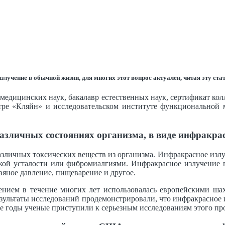
лучение в обычной жизни, для многих этот вопрос актуален, читая эту ста
медицинских наук, бакалавр естественных наук, сертификат кол
тре «Кляйн» и исследовательском институте функциональной 
азличных состояниях организма, в виде инфракра
зличных токсических веществ из организма. Инфракрасное излу
кой усталости или фибромиалгиями. Инфракрасное излучение п
вяное давление, пищеварение и другое.
ением в течение многих лет использовалась европейскими ша
езультаты исследований продемонстрировали, что инфракрасное 
ие годы ученые приступили к серьезным исследованиям этого пр