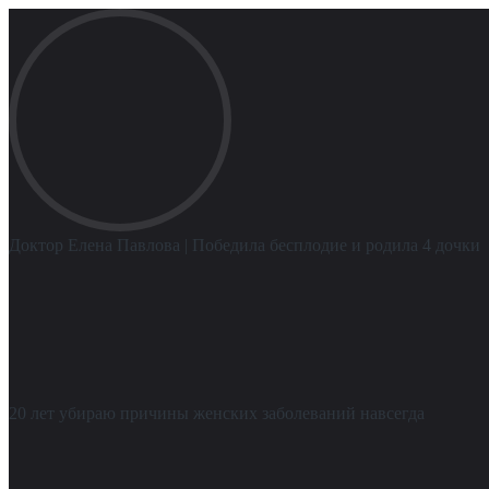
Доктор Елена Павлова
| Победила бесплодие и родила 4 дочки
20 лет убираю причины женских заболеваний навсегда