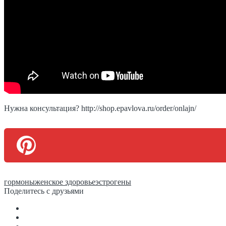
Нужна консультация? http://shop.epavlova.ru/order/onlajn/
гормоны
женское здоровье
эстрогены
Поделитесь с друзьями