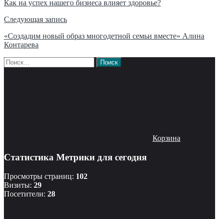
по
Как на успех нашего бизнеса влияет здоровье?
записям
Следующая запись
«Создадим новый образ многодетной семьи вместе» Алина
Контарева
Найти:
Корзина
Статистика Метрики для сегодня
Просмотры страниц:
102
Визиты:
29
Посетители:
28