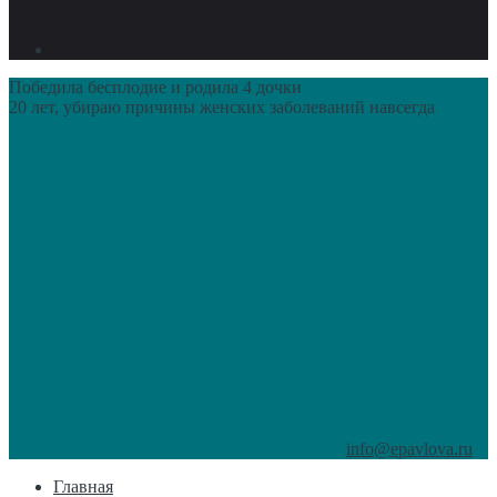
Победила бесплодие и родила 4 дочки
20 лет, убираю причины женских заболеваний навсегда
info@epavlova.ru
Главная