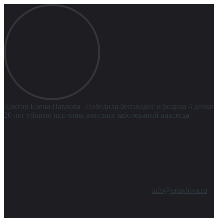
Доктор Елена Павлова
| Победила бесплодие и родила 4 дочки
20 лет убираю причины женских заболеваний навсегда
info@epavlova.ru