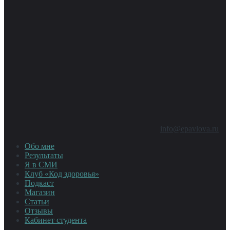
info@epavlova.ru
Обо мне
Результаты
Я в СМИ
Клуб «Код здоровья»
Подкаст
Магазин
Статьи
Отзывы
Кабинет студента