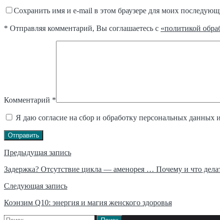
Сохранить имя и e-mail в этом браузере для моих последую
* Отправляя комментарий, Вы соглашаетесь с
«политикой обра
Комментарий
*
Я даю согласие на сбор и обработку персональных данных 
Отправить
Навигация
Предыдущая запись
по
Задержка? Отсутствие цикла — аменорея … Почему и что дела
записям
Следующая запись
Коэнзим Q10: энергия и магия женского здоровья
Найти: