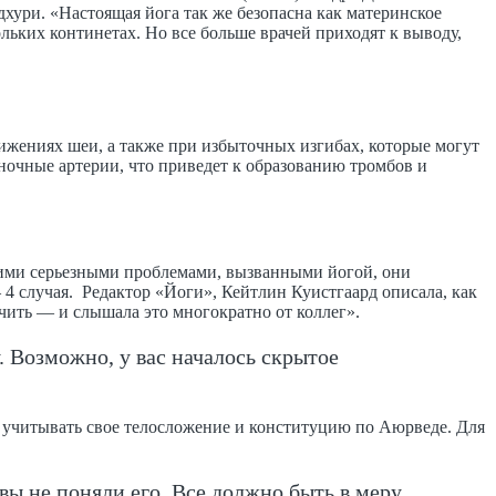
хури. «Настоящая йога так же безопасна как материнское
ьких континетах. Но все больше врачей приходят к выводу,
ижениях шеи, а также при избыточных изгибах, которые могут
ночные артерии, что приведет к образованию тромбов и
кими серьезными проблемами, вызванными йогой, они
 4 случая. Редактор «Йоги», Кейтлин Куистгаард описала, как
ечить — и слышала это многократно от коллег».
. Возможно, у вас началось скрытое
о учитывать свое телосложение и конституцию по Аюрведе. Для
 вы не поняли его. Все должно быть в меру,