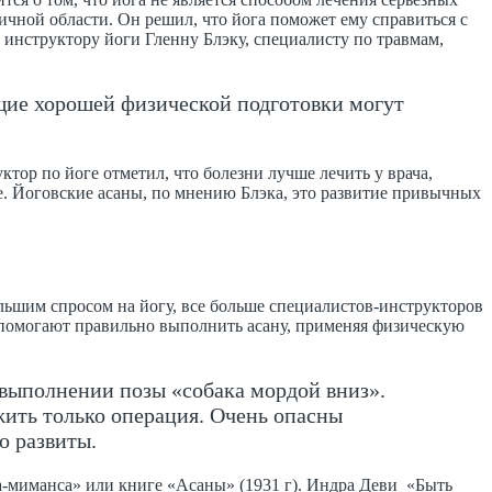
чной области. Он решил, что йога поможет ему справиться с
к инструктору йоги Гленну Блэку, специалисту по травмам,
ющие хорошей физической подготовки могут
ктор по йоге отметил, что болезни лучше лечить у врача,
. Йоговские асаны, по мнению Блэка, это развитие привычных
ольшим спросом на йогу, все больше специалистов-инструкторов
, помогают правильно выполнить асану, применяя физическую
выполнении позы «собака мордой вниз».
жить только операция. Очень опасны
о развиты.
а-миманса» или книге «Асаны» (1931 г). Индра Деви «Быть