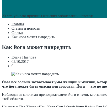
20 лет, убираю причины женских заболеваний навсегда
Главная
Статьи и новости
Статьи
Как йога может навредить
Как йога может навредить
Елена Павлова
02.10.2017
0
Йога все больше захватывает умы женщин и мужчин, которые
что йога может быть опасна для здоровья. Йога — это не пр
Наблюдая за многими преподавателями йоги и теми, кто занимае
этой области.
Но статья
The Times «How Yoga Can Wreck Your Body» By: Wi