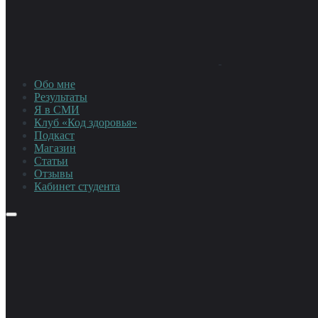
Обо мне
Результаты
Я в СМИ
Клуб «Код здоровья»
Подкаст
Магазин
Статьи
Отзывы
Кабинет студента