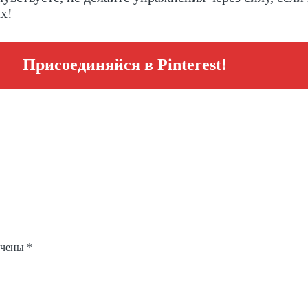
х!
Присоединяйся в Pinterest!
ечены
*