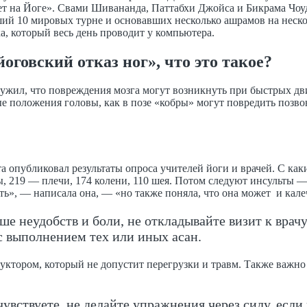
ет на Йоге». Свами Шивананда, Паттабхи Джойса и Бикрама Чоуд
й 10 мировых турне и основавших несколько ашрамов на нескол
, который весь день проводит у компьютера.
оговский отказ ног», что это такое?
ружил, что повреждения мозга могут возникнуть при быстрых дв
е положения головы, как в позе «кобры» могут повредить позво
 опубликовал результаты опроса учителей йоги и врачей. С ка
, 219 — плечи, 174 колени, 110 шея. Потом следуют инсульты —
ить», — написала она, — «но также поняла, что она может и кал
ше неудобств и боли, не откладывайте визит к врачу
с выполнением тех или иных асан.
руктором, который не допустит перегрузки и травм. Также важн
чувствуете, не делайте упражнения через силу, если