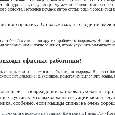
етний журналист, получил травму межпозвоночного диска поясни
ого эффекта. Потерпев неудачу, автор статьи решил обратиться 
олетнюю практику. Он рассказал, что люди не име
я от болей в спине или других проблем со здоровьем. Но инстру
ми упражнениями нужно заняться, чтобы улучшить самочувствие
 приходят офисные работники!
ь сложные позы, не имея ни гибкости, ни здоровья. В связи с б
 оказывают давление на учеников, помогая им выполнять асаны
ался Блэк — повреждение ахиллова сухожилия при 
нных суставах, что выходом из ситуации может слу
чника, особенно, если мышцы спины не очень хорош
не упоминали о возможных травмах. Джаганнатх Ганеш Гун «Йог