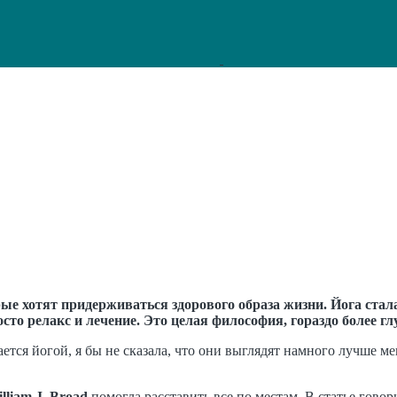
 хотят придерживаться здорового образа жизни. Йога стала 
осто релакс и лечение. Это целая философия, гораздо более г
тся йогой, я бы не сказала, что они выглядят намного лучше мен
lliam J. Broad
помогла расставить все по местам
.
В статье говори