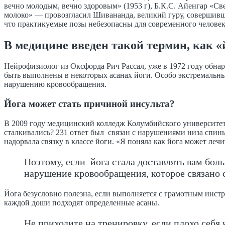
вечно молодым, вечно здоровым» (1953 г), Б.К.С. Айенгар «Св
молоко» — провозгласил Шивананда, великий гуру, совершивши
что практикуемые позы небезопасны для современного человека
В медицине введен такой термин, как «й
Нейрофизиолог из Оксфорда Рич Рассал, уже в 1972 году обна
быть выполнены в некоторых асанах йоги. Особо экстремальны
нарушению кровообращения.
Йога может стать причиной инсульта?
В 2009 году медицинский колледж Колумбийского университета
сталкивались? 231 ответ был связан с нарушениями низа спины
надорвала связку в классе йоги. «Я поняла как йога может леч
Поэтому, если йога стала доставлять вам боль
нарушение кровообращения, которое связано 
Йога безусловно полезна, если выполняется с грамотным инст
каждой доши подходят определенные асаны.
Не приходите на тренировку, если плохо себя 