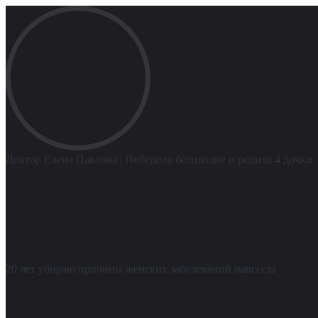
Доктор Елена Павлова
| Победила бесплодие и родила 4 дочки
20 лет убираю причины женских заболеваний навсегда