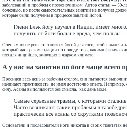
заболеваний и проблем с позвоночником. Автор статьи — 30-л
болезнью, но после самостоятельных занятий не получил должн
которые были получены в процессе занятий йогой.
Гленн Блэк йогу изучал в Индии, имеет мног
получить от йоги больше вреда, чем пользы
Очень многие решают заняться йогой для того, чтобы вылечитьс
который даст рекомендации по поводу того, какими физически
поз для индийцев, живущих в жарком климате.
А у нас на занятия по йоге чаще всего
Просидев весь день за рабочим столом, они пытаются выполнит
начинают практиковать, не имея достаточно опыта. Например,
силу. Асаны выполняются без смысла, как дань моде.
Самые серьезные травмы, с которыми сталкив
Часто возникают такие проблемы в тазобедре
практически все асаны со скрутками позвоно
Основатели и последователи йоги никогда в своих трактатах 