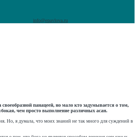
info@epavlova.ru
своеобразной панацеей, но мало кто задумывается о том,
лубокая, чем просто выполнение различных асан.
я. Но, я думала, что моих знаний не так много для суждений в
тся о том, что йога не является способом лечения серьезных