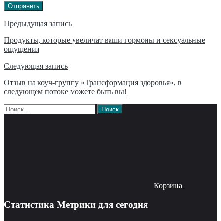
Отправить
Навигация
Предыдущая запись
по
Продукты, которые увеличат ваши гормоны и сексуальные
ощущения
записям
Следующая запись
Отзыв на коуч-группу «Трансформация здоровья», в
следующем потоке можете быть вы!
Найти:
Корзина
Статистика Метрики для сегодня