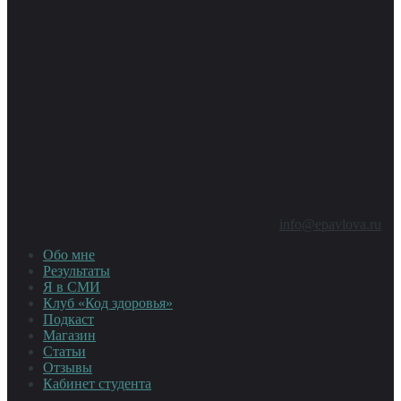
info@epavlova.ru
Обо мне
Результаты
Я в СМИ
Клуб «Код здоровья»
Подкаст
Магазин
Статьи
Отзывы
Кабинет студента