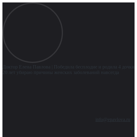
Доктор Елена Павлова
| Победила бесплодие и родила 4 дочки
20 лет убираю причины женских заболеваний навсегда
info@epavlova.ru