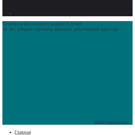
Победила бесплодие и родила 4 дочки
20 лет, убираю причины женских заболеваний навсегда
info@epavlova.ru
Главная