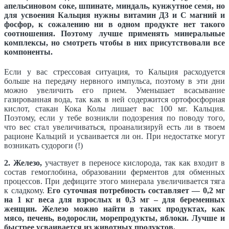
апельсиновом соке, шпинате, миндаль, кунжутное семя, но
для усвоения Кальция нужны витамин Д3 и С магний и
фосфор, к сожалению ни в одном продукте нет такого
соотношения. Поэтому лучше применять минеральные
комплексы, но смотреть чтобы в них присутствовали все
компоненты.
Если у вас стрессовая ситуация, то Кальция расходуется
больше на передачу нервного импульса, поэтому в эти дни
можно увеличить его прием. Уменьшает всасывание
газированная вода, так как в ней содержится ортофосфорная
кислот, стакан Кока Колы лишает вас 100 мг. Кальция.
Поэтому, если у тебе возникли подозрения по поводу того,
что вес стал увеличиваться, проанализируй есть ли в твоем
рационе Кальций и усваивается ли он. При недостатке могут
возникать судороги (!)
2. Железо,
участвует в переносе кислорода, так как входит в
состав гемоглобина, образовании ферментов для обменных
процессов. При дефиците этого минерала увеличивается тяга
к сладкому.
Его суточная потребность составляет — 0,2 мг
на 1 кг веса для взрослых и 0,3 мг – для беременных
женщин. Железо можно найти в таких продуктах, как
мясо, печень, водоросли, морепродукты, яблоки. Лучше и
быстрее усваивается из животных продуктов.