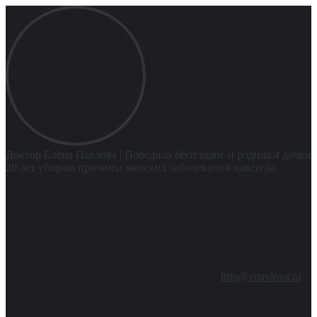
Доктор Елена Павлова
| Победила бесплодие и родила 4 дочки
20 лет убираю причины женских заболеваний навсегда
info@epavlova.ru