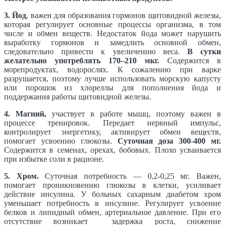
3. Йод
, важен для образования гормонов щитовидной железы,
которая регулирует основные процессы организма, в том
числе и обмен веществ. Недостаток йода может нарушить
выработку гормонов и замедлить основной обмен,
следовательно привести к увеличению веса.
В сутки
желательно употреблять 170–210 мкг.
Содержится в
морепродуктах, водорослях. К сожалению при варке
разрушается, поэтому лучше использовать морскую капусту
или порошок из хлореллы для пополнения йода и
поддержания работы щитовидной железы.
4. Магний,
участвует в работе мышц, поэтому важен в
процессе тренировок. Передает нервный импульс,
контролирует энергетику, активирует обмен веществ,
помогает усвоению глюкозы.
Суточная доза 300-400 мг.
Содержится в семенах, орехах, бобовых. Плохо усваивается
при избытке соли в рационе.
5. Хром.
Суточная потребность — 0,2-0,25 мг. Важен,
помогает проникновению глюкозы в клетки, усиливает
действие инсулина. У больных сахарным диабетом хром
уменьшает потребность в инсулине. Регулирует усвоение
белков и липидный обмен, артериальное давление. При его
отсутствие возникает задержка роста, снижение