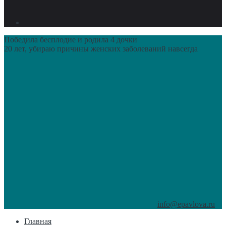
Победила бесплодие и родила 4 дочки
20 лет, убираю причины женских заболеваний навсегда
info@epavlova.ru
Главная