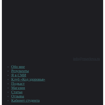
info@epavlova.ru
Обо мне
Результаты
Я в СМИ
Клуб «Код здоровья»
Подкаст
Магазин
Статьи
Отзывы
Кабинет студента