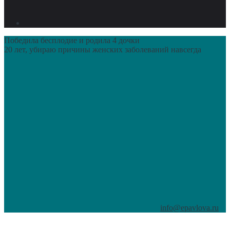
Победила бесплодие и родила 4 дочки
20 лет, убираю причины женских заболеваний навсегда
info@epavlova.ru