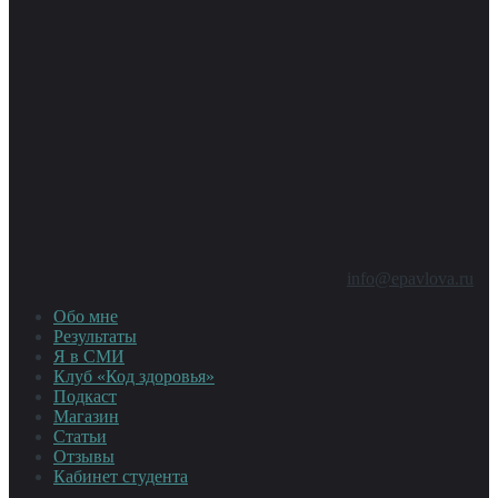
info@epavlova.ru
Обо мне
Результаты
Я в СМИ
Клуб «Код здоровья»
Подкаст
Магазин
Статьи
Отзывы
Кабинет студента