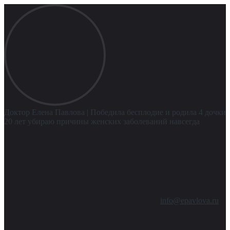
Доктор Елена Павлова
| Победила бесплодие и родила 4 дочки
20 лет убираю причины женских заболеваний навсегда
info@epavlova.ru