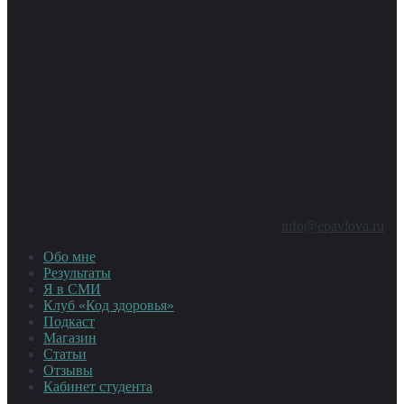
info@epavlova.ru
Обо мне
Результаты
Я в СМИ
Клуб «Код здоровья»
Подкаст
Магазин
Статьи
Отзывы
Кабинет студента