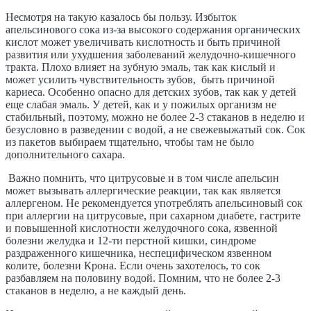
Несмотря на такую казалось бы пользу. Избыток
апельсинового сока из-за высокого содержания органических
кислот может увеличивать кислотность и быть причиной
развития или ухудшения заболеваний желудочно-кишечного
тракта. Плохо влияет на зубную эмаль, так как кислый и
может усилить чувствительность зубов, быть причиной
кариеса. Особенно опасно для детских зубов, так как у детей
еще слабая эмаль. У детей, как и у пожилых организм не
стабильный, поэтому, можно не более 2-3 стаканов в неделю и
безусловно в разведении с водой, а не свежевыжатый сок. Сок
из пакетов выбираем тщательно, чтобы там не было
дополнительного сахара.
Важно помнить, что цитрусовые и в том числе апельсин
может вызывать аллергические реакции, так как является
аллергеном. Не рекомендуется употреблять апельсиновый сок
при аллергии на цитрусовые, при сахарном диабете, гастрите
и повышенной кислотности желудочного сока, язвенной
болезни желудка и 12-ти перстной кишки, синдроме
раздраженного кишечника, неспецифическом язвенном
колите, болезни Крона. Если очень захотелось, то сок
разбавляем на половину водой. Помним, что не более 2-3
стаканов в неделю, а не каждый день.