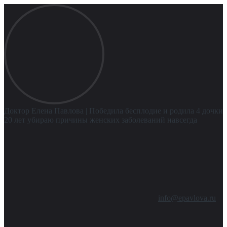
Доктор Елена Павлова
| Победила бесплодие и родила 4 дочки
20 лет убираю причины женских заболеваний навсегда
info@epavlova.ru