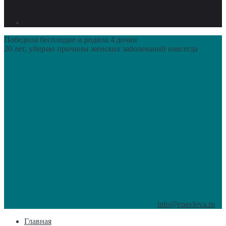
Победила бесплодие и родила 4 дочки
20 лет, убираю причины женских заболеваний навсегда
info@epavlova.ru
Главная