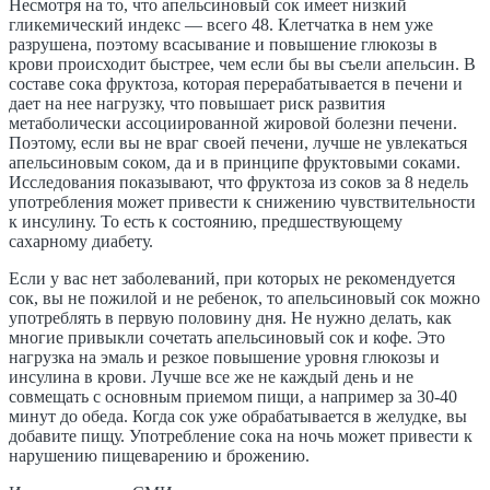
Несмотря на то, что апельсиновый сок имеет низкий
гликемический индекс — всего 48. Клетчатка в нем уже
разрушена, поэтому всасывание и повышение глюкозы в
крови происходит быстрее, чем если бы вы съели апельсин. В
составе сока фруктоза, которая перерабатывается в печени и
дает на нее нагрузку, что повышает риск развития
метаболически ассоциированной жировой болезни печени.
Поэтому, если вы не враг своей печени, лучше не увлекаться
апельсиновым соком, да и в принципе фруктовыми соками.
Исследования показывают, что фруктоза из соков за 8 недель
употребления может привести к снижению чувствительности
к инсулину. То есть к состоянию, предшествующему
сахарному диабету.
Если у вас нет заболеваний, при которых не рекомендуется
сок, вы не пожилой и не ребенок, то апельсиновый сок можно
употреблять в первую половину дня. Не нужно делать, как
многие привыкли сочетать апельсиновый сок и кофе. Это
нагрузка на эмаль и резкое повышение уровня глюкозы и
инсулина в крови. Лучше все же не каждый день и не
совмещать с основным приемом пищи, а например за 30-40
минут до обеда. Когда сок уже обрабатывается в желудке, вы
добавите пищу. Употребление сока на ночь может привести к
нарушению пищеварению и брожению.