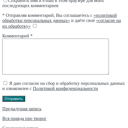
Сохранить имя и e-mail в этом браузере для моих
последующих комментариев
* Отправляя комментарий, Вы соглашаетесь с
«политикой
обработки персональных данных»
и даёте своё
«согласие на
их обработку»
Комментарий
*
Я даю согласие на сбор и обработку персональных данных
и ознакомлен с
Политикой конфиденциальности
Отправить
Навигация
Предыдущая запись
по
Вся правда про творог
записям