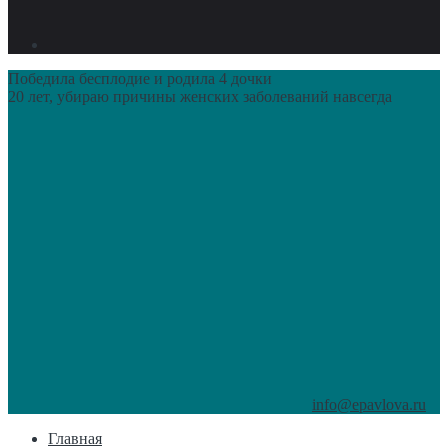
Победила бесплодие и родила 4 дочки
20 лет, убираю причины женских заболеваний навсегда
info@epavlova.ru
Главная