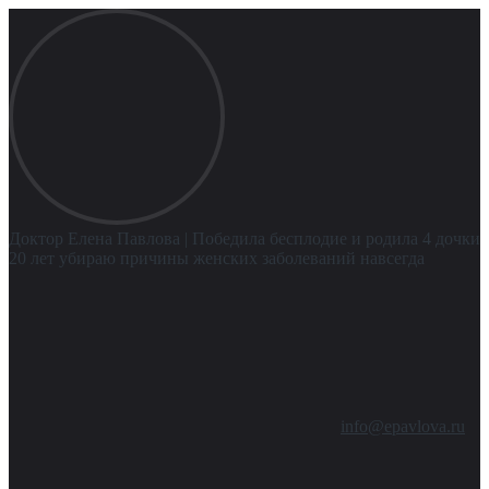
Доктор Елена Павлова
| Победила бесплодие и родила 4 дочки
20 лет убираю причины женских заболеваний навсегда
info@epavlova.ru