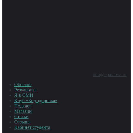
info@epavlova.ru
Обо мне
Результаты
Я в СМИ
Клуб «Код здоровья»
Подкаст
Магазин
Статьи
Отзывы
Кабинет студента