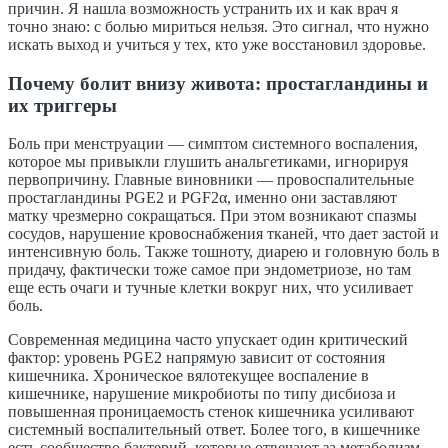
причин. Я нашла возможность устранить их и как врач я
точно знаю: с болью мириться нельзя. Это сигнал, что нужно
искать выход и учиться у тех, кто уже восстановил здоровье.
Почему болит внизу живота: простагландины и
их триггеры
Боль при менструации — симптом системного воспаления,
которое мы привыкли глушить анальгетиками, игнорируя
первопричину. Главные виновники — провоспалительные
простагландины PGE2 и PGF2α, именно они заставляют
матку чрезмерно сокращаться. При этом возникают спазмы
сосудов, нарушение кровоснабжения тканей, что дает застой и
интенсивную боль. Также тошноту, диарею и головную боль в
придачу, фактически тоже самое при эндометриозе, но там
еще есть очаги и тучные клетки вокруг них, что усиливает
боль.
Современная медицина часто упускает один критический
фактор: уровень PGE2 напрямую зависит от состояния
кишечника. Хроническое вялотекущее воспаление в
кишечнике, нарушение микробиоты по типу дисбиоза и
повышенная проницаемость стенок кишечника усиливают
системный воспалительный ответ. Более того, в кишечнике
есть сообщество бактерий, которые отвечают за метаболизм