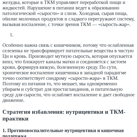
желудка, которые в ТКМ управляют переработкой пищи и
жидкостей. Нарушение в питании ведет к образованию
патологической «сырости» и слизи. Холодная, сырая пища,
обилие молочных продуктов и сладкого перегружают систему,
вызывая воспаление, с точки зрения ТКМ — «сырость-жар».
Особенно важна связь с кишечником, потому что ослабленная
селезенка не трансформирует питательные вещества в чистую
Ци и кровь. Производит мутную сырость, которая опускается
вниз, что блокирует каналы матки и соединяется с застоем
крови, формируя вязкую, болезненную среду. По сути,
хроническое воспаление кишечника в западной парадигме
точно соответствует синдрому «сырости-жара» в ТКМ.
Поэтому из питания то, что мешает, мы одновременно
убираем и субстрат для простагландинов, и питательную
среду для сырости, что ослабляет воспаление и дает свободное
движение.
Стратегия избавления: нутрицевтики и ТКМ-
практики
1. Противовоспалительные нутрицевтики и кишечная
поддержка