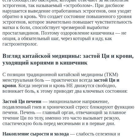
эстрогенов, так называемый «эстроболом». При дисбиозе
нарушается выведение отработанных эстрогенов, они уходят
обратно в кровь. Что создает состояние повышенного уровня
эстрогенов, которое значительно повышает чувствительность
матки к боли, способствует чрезмерной выработке
простагландинов. Поэтому оздоровление кишечника — не
опция, а обязательный шаг, через который я иду, как
гастроэнтеролог.
Взгляд китайской медицины: застой Ци и крови,
уходящий корнями в кишечник
С позиции традиционной китайской медицины (ТКМ)
менструальная боль — практически всегда
застой Ци и
крови
. Когда энергия и кровь НЕ движутся свободно,
возникает боль, к этому приводят два ключевых состояния:
Застой Ци печени
— эмоциональное напряжение,
подавленный гнев и хронический стресс блокируют функцию
печени. Печень — главный орган, отвечающий за плавное
течение Ци по телу, именно это часто вызывает резкую,
спастическую боль перед месячными и в первые дни.
Накопление сырости и холода
— слабость селезенки и