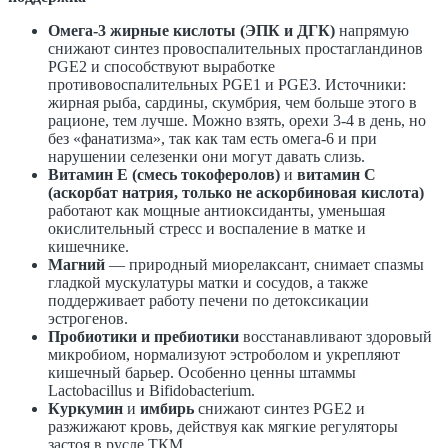
Омега-3 жирные кислоты (ЭПК и ДГК)
напрямую
снижают синтез провоспалительных простагландинов
PGE2 и способствуют выработке
противовоспалительных PGE1 и PGE3. Источники:
жирная рыба, сардины, скумбрия, чем больше этого в
рационе, тем лучше. Можно взять, орехи 3-4 в день, но
без «фанатизма», так как там есть омега-6 и при
нарушении селезенки они могут давать слизь.
Витамин Е (смесь токоферолов)
и
витамин С
(аскорбат натрия, только не аскорбиновая кислота)
работают как мощные антиоксиданты, уменьшая
окислительный стресс и воспаление в матке и
кишечнике.
Магний
— природный миорелаксант, снимает спазмы
гладкой мускулатуры матки и сосудов, а также
поддерживает работу печени по детоксикации
эстрогенов.
Пробиотики и пребиотики
восстанавливают здоровый
микробиом, нормализуют эстроболом и укрепляют
кишечный барьер. Особенно ценны штаммы
Lactobacillus и Bifidobacterium.
Куркумин
и
имбирь
снижают синтез PGE2 и
разжижают кровь, действуя как мягкие регуляторы
застоя в русле ТКМ.