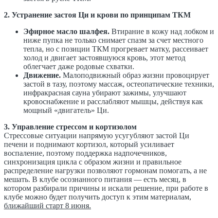
2. Устранение застоя Ци и крови по принципам ТКМ
Эфирное масло шалфея.
Втирание в кожу над лобком и
ниже пупка не только снимает спазм за счет местного
тепла, но с позиции ТКМ прогревает матку, рассеивает
холод и двигает застоявшуюся кровь, этот метод
облегчает даже родовые схватки.
Движение.
Малоподвижный образ жизни провоцирует
застой в тазу, поэтому массаж, остеопатические техники,
инфракрасная сауна убирают зажимы, улучшают
кровоснабжение и расслабляют мышцы, действуя как
мощный «двигатель» Ци.
3. Управление стрессом и кортизолом
Стрессовые ситуации напрямую усугубляют застой Ци
печени и поднимают кортизол, который усиливает
воспаление, поэтому поддержка надпочечников,
синхронизация цикла с образом жизни и правильное
распределение нагрузки позволяют гормонам помогать, а не
мешать. В клубе осознанного питания — есть месяц, в
котором разбирали причины и искали решение, при работе в
клубе можно будет получить доступ к этим материалам,
ближайший старт 8 июня.